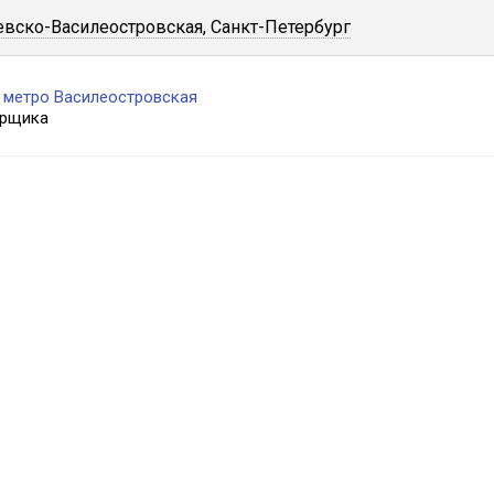
евско-Василеостровская, Санкт-Петербург
с метро Василеостровская
орщика